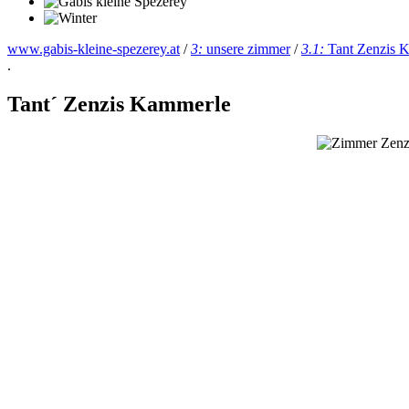
www.gabis-kleine-spezerey.at
/
3:
unsere zimmer
/
3.1:
Tant Zenzis 
.
Tant´ Zenzis Kammerle