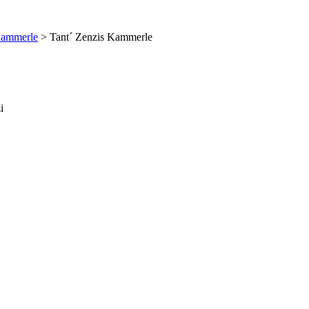
Kammerle
>
Tant´ Zenzis Kammerle